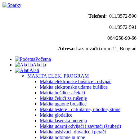
Telefoni:
011/3572-590
011/3572-591
064/258-90-66
Adresa:
Lazarevački drum 11, Beograd
Početna
Akcija
Alati
MAKITA ELEK. PROGRAM
Makita elektronske bušilice - odvijač
Makita elektronske udarne bušilice
Makita bušilice - čekići
Makita čekići za rušenje
Makita ugaone brusilice
Makita testere - cirkularne, ubodne, stone
Makita glodalice
Makita laserska merenja
Makita udarni odvijači i zavrtači (šauberi)
Makita usisivaci, duvalice i perači
Makita potopne pumpe