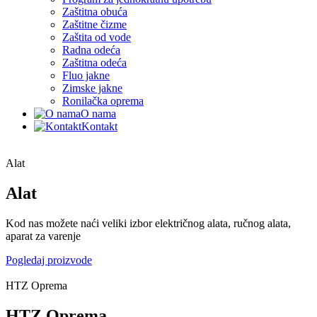
Zaštitna obuća
Zaštitne čizme
Zaštita od vode
Radna odeća
Zaštitna odeća
Fluo jakne
Zimske jakne
Ronilačka oprema
O nama
Kontakt
Alat
Alat
Kod nas možete naći veliki izbor električnog alata, ručnog alata,
aparat za varenje
Pogledaj proizvode
HTZ Oprema
HTZ Oprema