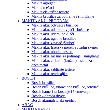
Makita agregati
Makita mešači
Makita električne testere
Makita brusilice za poliranje i šmirglanje
MAKITA AKU. PROGRAM
Makita aku. odvijači i bušilice
Makita aku. udarni odvijači - bušilice
Makita aku. udarni odvijači
Makita aku. ugaone brusilice
Makita aku. zavrtač (šauber)
Makita aku. laserska merenja / zidni skener
Makita aku. ubodne testere
Makita aku. mašine za poliranje i šmirglanje
Makita aku. cirkulari(kružne) testere za
drvo/metal
Makita aku. sabljaste testere
Makita aku. rendisaljke
BOSCH
Bosch brusilice
Bosch bušilice, vibracione bušilice, odvrtači
Bosch hameri za bušenje i štemovanje
Bosch - obrada drveta
Bosch akumulatorski uređaji
ABAC
MAKITA Katalog