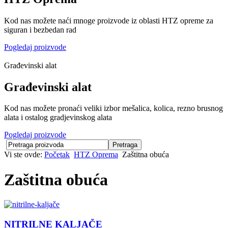
Kod nas možete naći mnoge proizvode iz oblasti HTZ opreme za
siguran i bezbedan rad
Pogledaj proizvode
Građevinski alat
Građevinski alat
Kod nas možete pronaći veliki izbor mešalica, kolica, rezno brusnog
alata i ostalog gradjevinskog alata
Pogledaj proizvode
Vi ste ovde:
Početak
HTZ Oprema
Zaštitna obuća
Zaštitna obuća
NITRILNE KALJAČE