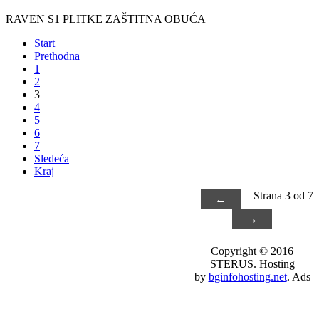
RAVEN S1 PLITKE ZAŠTITNA OBUĆA
Start
Prethodna
1
2
3
4
5
6
7
Sledeća
Kraj
Strana 3 od 7
←
→
Copyright © 2016
STERUS. Hosting
by
bginfohosting.net
. Ads