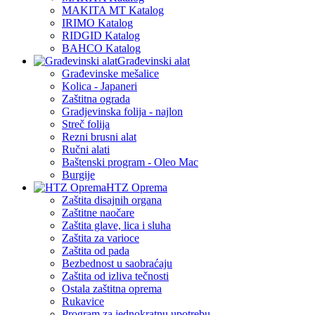
MAKITA MT Katalog
IRIMO Katalog
RIDGID Katalog
BAHCO Katalog
Građevinski alat
Građevinske mešalice
Kolica - Japaneri
Zaštitna ograda
Gradjevinska folija - najlon
Streč folija
Rezni brusni alat
Ručni alati
Baštenski program - Oleo Mac
Burgije
HTZ Oprema
Zaštita disajnih organa
Zaštitne naočare
Zaštita glave, lica i sluha
Zaštita za varioce
Zaštita od pada
Bezbednost u saobraćaju
Zaštita od izliva tečnosti
Ostala zaštitna oprema
Rukavice
Program za jednokratnu upotrebu