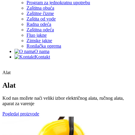
Program za jednokratnu upotrebu
Zaštitna obuća
Zaštitne čizme
Zaštita od vode
Radna odeća
Zaštitna odeća
Fluo jakne
Zimske jakne
Ronilačka oprema
O nama
Kontakt
Alat
Alat
Kod nas možete naći veliki izbor električnog alata, ručnog alata,
aparat za varenje
Pogledaj proizvode