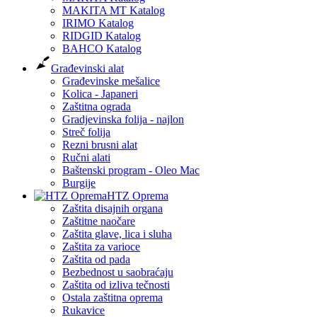
MAKITA MT Katalog
IRIMO Katalog
RIDGID Katalog
BAHCO Katalog
Građevinski alat
Građevinske mešalice
Kolica - Japaneri
Zaštitna ograda
Gradjevinska folija - najlon
Streč folija
Rezni brusni alat
Ručni alati
Baštenski program - Oleo Mac
Burgije
HTZ Oprema
Zaštita disajnih organa
Zaštitne naočare
Zaštita glave, lica i sluha
Zaštita za varioce
Zaštita od pada
Bezbednost u saobraćaju
Zaštita od izliva tečnosti
Ostala zaštitna oprema
Rukavice