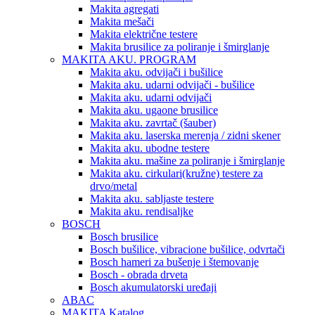
Makita agregati
Makita mešači
Makita električne testere
Makita brusilice za poliranje i šmirglanje
MAKITA AKU. PROGRAM
Makita aku. odvijači i bušilice
Makita aku. udarni odvijači - bušilice
Makita aku. udarni odvijači
Makita aku. ugaone brusilice
Makita aku. zavrtač (šauber)
Makita aku. laserska merenja / zidni skener
Makita aku. ubodne testere
Makita aku. mašine za poliranje i šmirglanje
Makita aku. cirkulari(kružne) testere za
drvo/metal
Makita aku. sabljaste testere
Makita aku. rendisaljke
BOSCH
Bosch brusilice
Bosch bušilice, vibracione bušilice, odvrtači
Bosch hameri za bušenje i štemovanje
Bosch - obrada drveta
Bosch akumulatorski uređaji
ABAC
MAKITA Katalog