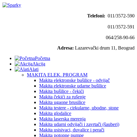
Telefoni:
011/3572-590
011/3572-591
064/258-90-66
Adresa:
Lazarevački drum 11, Beograd
Početna
Akcija
Alati
MAKITA ELEK. PROGRAM
Makita elektronske bušilice - odvijač
Makita elektronske udarne bušilice
Makita bušilice - čekići
Makita čekići za rušenje
Makita ugaone brusilice
Makita testere - cirkularne, ubodne, stone
Makita glodalice
Makita laserska merenja
Makita udarni odvijači i zavrtači (šauberi)
Makita usisivaci, duvalice i perači
Makita potopne pumpe