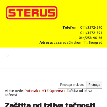
Telefoni:
011/3572-590
011/3572-591
064/258-90-66
Adresa:
Lazarevački drum 11, Beograd
Vi ste ovde:
Početak
HTZ Oprema
Zaštita od izliva
tečnosti
Zaštita od izliva tečnosti