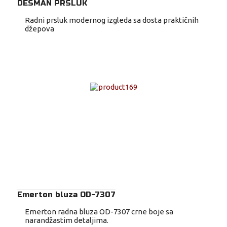
DESMAN PRSLUK
Radni prsluk modernog izgleda sa dosta praktičnih
džepova
Emerton bluza OD-7307
Emerton radna bluza OD-7307 crne boje sa
narandžastim detaljima.