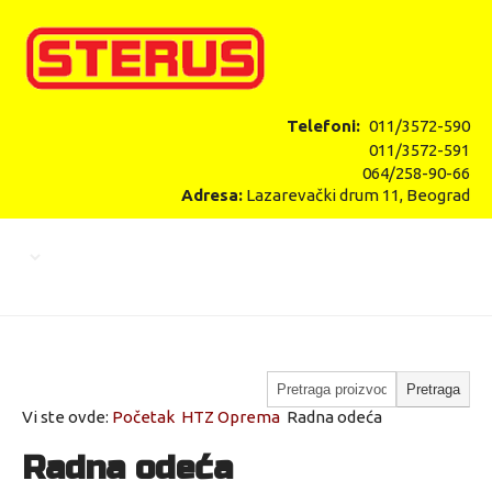
Telefoni:
011/3572-590
011/3572-591
064/258-90-66
Adresa:
Lazarevački drum 11, Beograd
Vi ste ovde:
Početak
HTZ Oprema
Radna odeća
Radna odeća