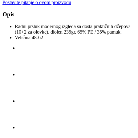
Postavite pitanje o ovom proizvodu
Opis
Radni prsluk modernog izgleda sa dosta praktičnih džepova
(10+2 za olovke), diolen 235gr, 65% PE / 35% pamuk.
Veličina 48-62