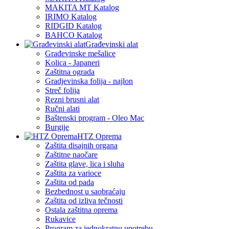
MAKITA MT Katalog
IRIMO Katalog
RIDGID Katalog
BAHCO Katalog
Građevinski alat
Građevinske mešalice
Kolica - Japaneri
Zaštitna ograda
Gradjevinska folija - najlon
Streč folija
Rezni brusni alat
Ručni alati
Baštenski program - Oleo Mac
Burgije
HTZ Oprema
Zaštita disajnih organa
Zaštitne naočare
Zaštita glave, lica i sluha
Zaštita za varioce
Zaštita od pada
Bezbednost u saobraćaju
Zaštita od izliva tečnosti
Ostala zaštitna oprema
Rukavice
Program za jednokratnu upotrebu