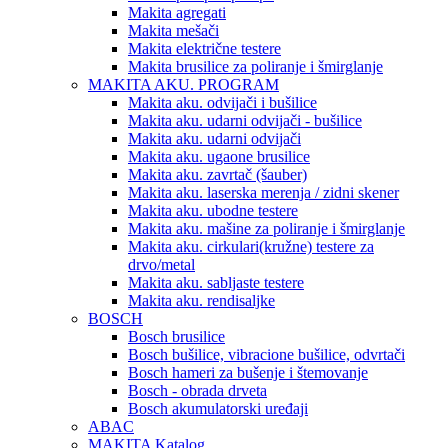
Makita agregati
Makita mešači
Makita električne testere
Makita brusilice za poliranje i šmirglanje
MAKITA AKU. PROGRAM
Makita aku. odvijači i bušilice
Makita aku. udarni odvijači - bušilice
Makita aku. udarni odvijači
Makita aku. ugaone brusilice
Makita aku. zavrtač (šauber)
Makita aku. laserska merenja / zidni skener
Makita aku. ubodne testere
Makita aku. mašine za poliranje i šmirglanje
Makita aku. cirkulari(kružne) testere za
drvo/metal
Makita aku. sabljaste testere
Makita aku. rendisaljke
BOSCH
Bosch brusilice
Bosch bušilice, vibracione bušilice, odvrtači
Bosch hameri za bušenje i štemovanje
Bosch - obrada drveta
Bosch akumulatorski uređaji
ABAC
MAKITA Katalog