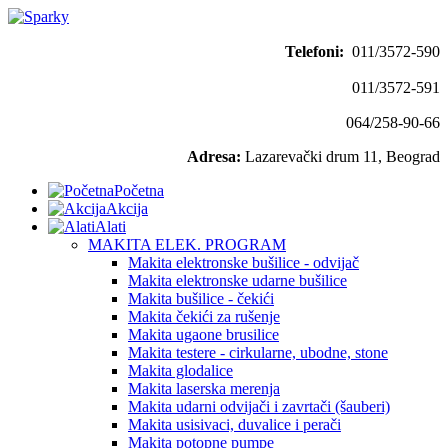
Telefoni:
011/3572-590
011/3572-591
064/258-90-66
Adresa:
Lazarevački drum 11, Beograd
Početna
Akcija
Alati
MAKITA ELEK. PROGRAM
Makita elektronske bušilice - odvijač
Makita elektronske udarne bušilice
Makita bušilice - čekići
Makita čekići za rušenje
Makita ugaone brusilice
Makita testere - cirkularne, ubodne, stone
Makita glodalice
Makita laserska merenja
Makita udarni odvijači i zavrtači (šauberi)
Makita usisivaci, duvalice i perači
Makita potopne pumpe