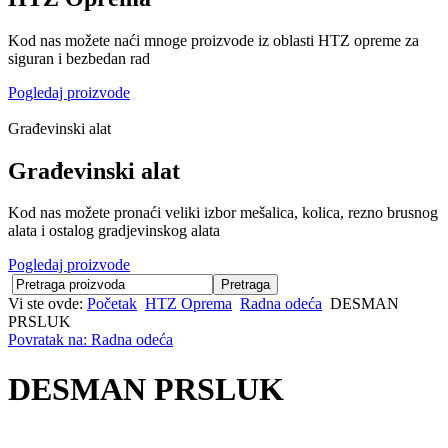
Kod nas možete naći mnoge proizvode iz oblasti HTZ opreme za
siguran i bezbedan rad
Pogledaj proizvode
Građevinski alat
Građevinski alat
Kod nas možete pronaći veliki izbor mešalica, kolica, rezno brusnog
alata i ostalog gradjevinskog alata
Pogledaj proizvode
Vi ste ovde:
Početak
HTZ Oprema
Radna odeća
DESMAN
PRSLUK
Povratak na: Radna odeća
DESMAN PRSLUK