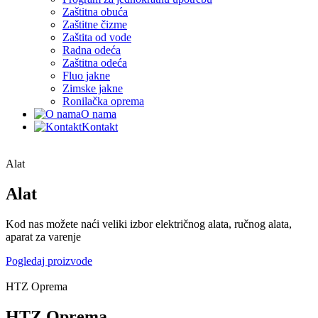
Zaštitna obuća
Zaštitne čizme
Zaštita od vode
Radna odeća
Zaštitna odeća
Fluo jakne
Zimske jakne
Ronilačka oprema
O nama
Kontakt
Alat
Alat
Kod nas možete naći veliki izbor električnog alata, ručnog alata,
aparat za varenje
Pogledaj proizvode
HTZ Oprema
HTZ Oprema