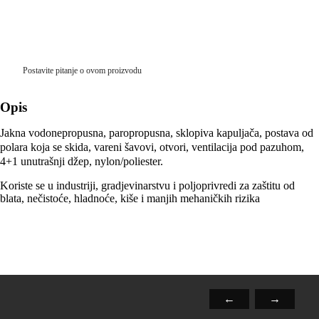
Postavite pitanje o ovom proizvodu
Opis
Jakna vodonepropusna, paropropusna, sklopiva kapuljača, postava od
polara koja se skida, vareni šavovi, otvori, ventilacija pod pazuhom,
4+1 unutrašnji džep, nylon/poliester.
Koriste se u industriji, gradjevinarstvu i poljoprivredi za zaštitu od
blata, nečistoće, hladnoće, kiše i manjih mehaničkih rizika
←
→