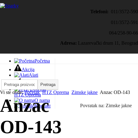
Telefoni:
011/3572-590
011/3572-591
064/258-90-66
Adresa:
Lazarevački drum 11, Beograd
Početna
Akcija
Alati
Građevinski alat
Vi ste ovde:
Početak
HTZ Oprema
Zimske jakne
Anzac OD-143
HTZ Oprema
Anzac
O nama
Povratak na: Zimske jakne
Kontakt
OD-143