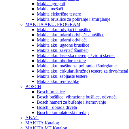
Makita agregati
Makita mešači
Makita električne testere
Makita brusilice za poliranje i šmirglanje
MAKITA AKU. PROGRAM
Makita aku. odvijači i bušilice
Makita aku. udarni odvijači - bušilice
Makita aku. udarni odvijači
Makita aku. ugaone brusilice
Makita aku. zavrtač (šauber)
Makita aku. laserska merenja / zidni skener
Makita aku. ubodne testere
Makita aku. mašine za poliranje i šmirglanje
Makita aku. cirkulari(kružne) testere za drvo/metal
Makita aku. sabljaste testere
Makita aku. rendisaljke
BOSCH
Bosch brusilice
Bosch bušilice, vibracione bušilice, odvrtači
Bosch hameri za bušenje i štemovanje
Bosch - obrada drveta
Bosch akumulatorski uređaji
ABAC
MAKITA Katalog
MAKITA MT Katalog