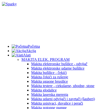
Početna
Akcija
Alati
MAKITA ELEK. PROGRAM
Makita elektronske bušilice - odvijač
Makita elektronske udarne bušilice
Makita bušilice - čekići
Makita čekići za rušenje
Makita ugaone brusilice
Makita testere - cirkularne, ubodne, stone
Makita glodalice
Makita laserska merenja
Makita udarni odvijači i zavrtači (šauberi)
Makita usisivaci, duvalice i perači
Makita potopne pumpe