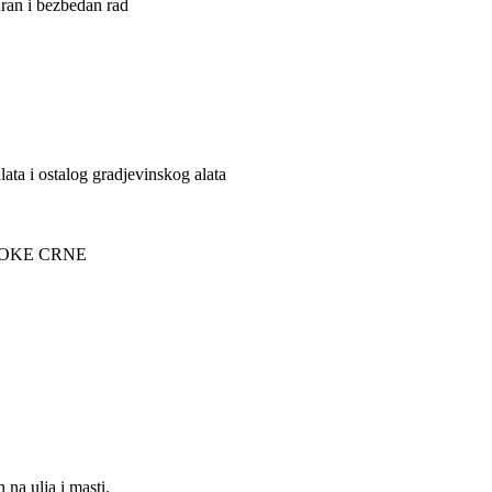
ran i bezbedan rad
ata i ostalog gradjevinskog alata
OKE CRNE
na ulja i masti.