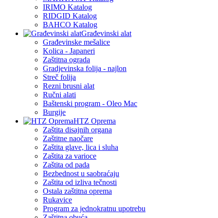
IRIMO Katalog
RIDGID Katalog
BAHCO Katalog
Građevinski alat
Građevinske mešalice
Kolica - Japaneri
Zaštitna ograda
Gradjevinska folija - najlon
Streč folija
Rezni brusni alat
Ručni alati
Baštenski program - Oleo Mac
Burgije
HTZ Oprema
Zaštita disajnih organa
Zaštitne naočare
Zaštita glave, lica i sluha
Zaštita za varioce
Zaštita od pada
Bezbednost u saobraćaju
Zaštita od izliva tečnosti
Ostala zaštitna oprema
Rukavice
Program za jednokratnu upotrebu
Zaštitna obuća