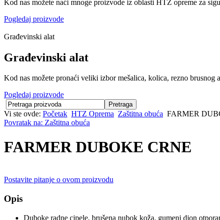
Kod nas možete naći mnoge proizvode iz oblasti HTZ opreme za sigu
Pogledaj proizvode
Građevinski alat
Građevinski alat
Kod nas možete pronaći veliki izbor mešalica, kolica, rezno brusnog al
Pogledaj proizvode
Vi ste ovde:
Početak
HTZ Oprema
Zaštitna obuća
FARMER DUB
Povratak na: Zaštitna obuća
FARMER DUBOKE CRNE
Postavite pitanje o ovom proizvodu
Opis
Duboke radne cipele, brušena nubok koža, gumeni djon otporan 