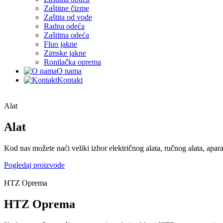
Zaštitne čizme
Zaštita od vode
Radna odeća
Zaštitna odeća
Fluo jakne
Zimske jakne
Ronilačka oprema
O nama
Kontakt
Alat
Alat
Kod nas možete naći veliki izbor električnog alata, ručnog alata, apar
Pogledaj proizvode
HTZ Oprema
HTZ Oprema