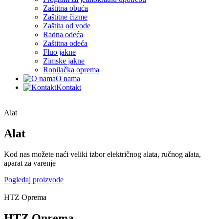
Zaštitna obuća
Zaštitne čizme
Zaštita od vode
Radna odeća
Zaštitna odeća
Fluo jakne
Zimske jakne
Ronilačka oprema
O nama
Kontakt
Alat
Alat
Kod nas možete naći veliki izbor električnog alata, ručnog alata,
aparat za varenje
Pogledaj proizvode
HTZ Oprema
HTZ Oprema