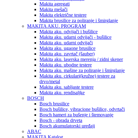
Makita agregati
Makita mešači
Makita električne testere
Makita brusilice za poliranje i šmirglanje
MAKITA AKU. PROGRAM
Makita aku. odvijači i bušilice
Makita aku. udarni odvijači - bušilice
Makita aku. udarni odvijači
Makita aku. ugaone brusilice
Makita aku. zavrtač (šauber)
Makita aku. laserska merenja / zidni skener
Makita aku. ubodne testere
Makita aku. mašine za poliranje i šmirglanje
Makita aku. cirkulari(kružne) testere za
drvo/metal
Makita aku. sabljaste testere
Makita aku. rendisaljke
BOSCH
Bosch brusilice
Bosch bušilice, vibracione bušilice, odvrtači
Bosch hameri za bušenje i štemovanje
Bosch - obrada drveta
Bosch akumulatorski uređaji
ABAC
MAKITA Katalog