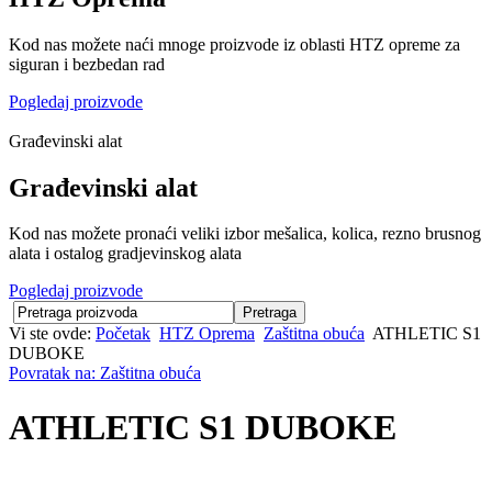
Kod nas možete naći mnoge proizvode iz oblasti HTZ opreme za
siguran i bezbedan rad
Pogledaj proizvode
Građevinski alat
Građevinski alat
Kod nas možete pronaći veliki izbor mešalica, kolica, rezno brusnog
alata i ostalog gradjevinskog alata
Pogledaj proizvode
Vi ste ovde:
Početak
HTZ Oprema
Zaštitna obuća
ATHLETIC S1
DUBOKE
Povratak na: Zaštitna obuća
ATHLETIC S1 DUBOKE