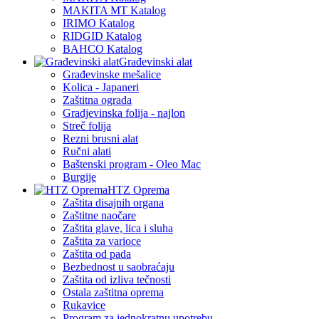
MAKITA MT Katalog
IRIMO Katalog
RIDGID Katalog
BAHCO Katalog
Građevinski alat
Građevinske mešalice
Kolica - Japaneri
Zaštitna ograda
Gradjevinska folija - najlon
Streč folija
Rezni brusni alat
Ručni alati
Baštenski program - Oleo Mac
Burgije
HTZ Oprema
Zaštita disajnih organa
Zaštitne naočare
Zaštita glave, lica i sluha
Zaštita za varioce
Zaštita od pada
Bezbednost u saobraćaju
Zaštita od izliva tečnosti
Ostala zaštitna oprema
Rukavice
Program za jednokratnu upotrebu