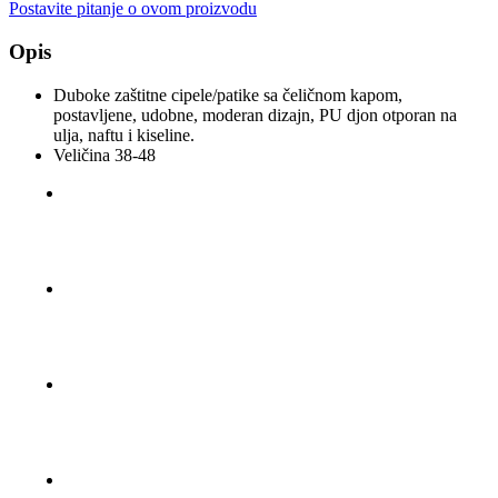
Postavite pitanje o ovom proizvodu
Opis
Duboke zaštitne cipele/patike sa čeličnom kapom,
postavljene, udobne, moderan dizajn, PU djon otporan na
ulja, naftu i kiseline.
Veličina 38-48