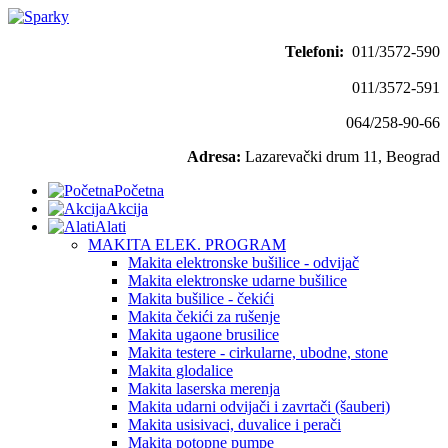
Telefoni:
011/3572-590
011/3572-591
064/258-90-66
Adresa:
Lazarevački drum 11, Beograd
Početna
Akcija
Alati
MAKITA ELEK. PROGRAM
Makita elektronske bušilice - odvijač
Makita elektronske udarne bušilice
Makita bušilice - čekići
Makita čekići za rušenje
Makita ugaone brusilice
Makita testere - cirkularne, ubodne, stone
Makita glodalice
Makita laserska merenja
Makita udarni odvijači i zavrtači (šauberi)
Makita usisivaci, duvalice i perači
Makita potopne pumpe