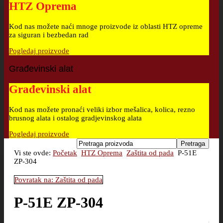
HTZ Oprema
Kod nas možete naći mnoge proizvode iz oblasti HTZ opreme
za siguran i bezbedan rad
Pogledaj proizvode
Građevinski alat
Građevinski alat
Kod nas možete pronaći veliki izbor mešalica, kolica, rezno
brusnog alata i ostalog gradjevinskog alata
Pogledaj proizvode
Vi ste ovde:
Početak
HTZ Oprema
Zaštita od pada
P-51E
ZP-304
Povratak na: Zaštita od pada
P-51E ZP-304