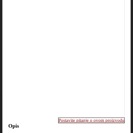
Postavite pitanje o ovom proizvodu
Opis