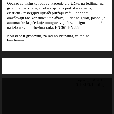
Opasač za visinske radove, kačenje u 3 tačke: na ledjima, na
grudima i sa strane, široka i ojačana podrška za ledja,
elastični - rastegljivi uprtači pružaju veću udobnost,
olakšavaju rad korisniku i ublažavaju udar na grudi, poseduje
automatske kopče koje omogućavaju brzu i sigurnu montažu
na telo u svim uslovima rada. EN 361 EN 358
Koristi se u građevini, za rad na visinama, za rad na
banderama...
Copyright © 2016
STERUS. Hosting