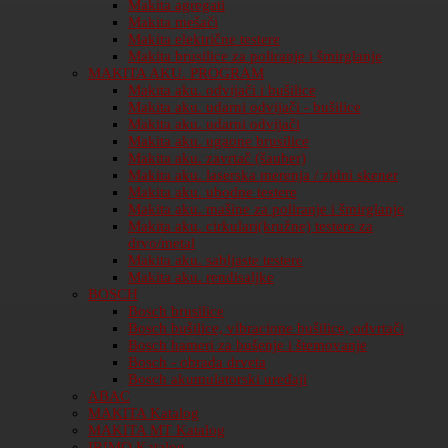
Makita agregati
Makita mešači
Makita električne testere
Makita brusilice za poliranje i šmirglanje
MAKITA AKU. PROGRAM
Makita aku. odvijači i bušilice
Makita aku. udarni odvijači - bušilice
Makita aku. udarni odvijači
Makita aku. ugaone brusilice
Makita aku. zavrtač (šauber)
Makita aku. laserska merenja / zidni skener
Makita aku. ubodne testere
Makita aku. mašine za poliranje i šmirglanje
Makita aku. cirkulari(kružne) testere za
drvo/metal
Makita aku. sabljaste testere
Makita aku. rendisaljke
BOSCH
Bosch brusilice
Bosch bušilice, vibracione bušilice, odvrtači
Bosch hameri za bušenje i štemovanje
Bosch - obrada drveta
Bosch akumulatorski uređaji
ABAC
MAKITA Katalog
MAKITA MT Katalog
IRIMO Katalog