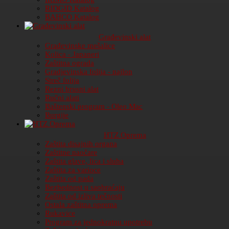
RIDGID Katalog
BAHCO Katalog
Građevinski alat
Građevinske mešalice
Kolica - Japaneri
Zaštitna ograda
Gradjevinska folija - najlon
Streč folija
Rezni brusni alat
Ručni alati
Baštenski program - Oleo Mac
Burgije
HTZ Oprema
Zaštita disajnih organa
Zaštitne naočare
Zaštita glave, lica i sluha
Zaštita za varioce
Zaštita od pada
Bezbednost u saobraćaju
Zaštita od izliva tečnosti
Ostala zaštitna oprema
Rukavice
Program za jednokratnu upotrebu