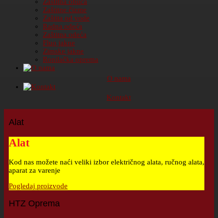
Zaštitna obuća
Zaštitne čizme
Zaštita od vode
Radna odeća
Zaštitna odeća
Fluo jakne
Zimske jakne
Ronilačka oprema
O nama
Kontakt
Alat
Alat
Kod nas možete naći veliki izbor električnog alata, ručnog alata,
aparat za varenje
Pogledaj proizvode
HTZ Oprema