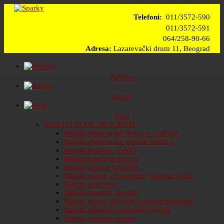
Telefoni:
011/3572-590
011/3572-591
064/258-90-66
Adresa:
Lazarevački drum 11, Beograd
Početna
Akcija
Alati
MAKITA ELEK. PROGRAM
Makita elektronske bušilice - odvijač
Makita elektronske udarne bušilice
Makita bušilice - čekići
Makita čekići za rušenje
Makita ugaone brusilice
Makita testere - cirkularne, ubodne, stone
Makita glodalice
Makita laserska merenja
Makita udarni odvijači i zavrtači (šauberi)
Makita usisivaci, duvalice i perači
Makita potopne pumpe