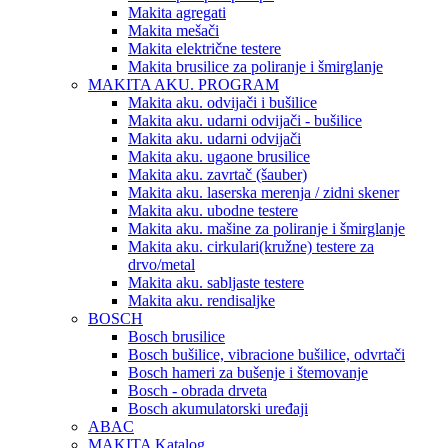
Makita agregati
Makita mešači
Makita električne testere
Makita brusilice za poliranje i šmirglanje
MAKITA AKU. PROGRAM
Makita aku. odvijači i bušilice
Makita aku. udarni odvijači - bušilice
Makita aku. udarni odvijači
Makita aku. ugaone brusilice
Makita aku. zavrtač (šauber)
Makita aku. laserska merenja / zidni skener
Makita aku. ubodne testere
Makita aku. mašine za poliranje i šmirglanje
Makita aku. cirkulari(kružne) testere za
drvo/metal
Makita aku. sabljaste testere
Makita aku. rendisaljke
BOSCH
Bosch brusilice
Bosch bušilice, vibracione bušilice, odvrtači
Bosch hameri za bušenje i štemovanje
Bosch - obrada drveta
Bosch akumulatorski uređaji
ABAC
MAKITA Katalog