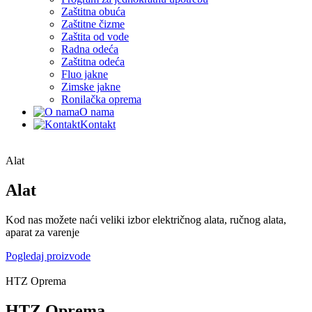
Zaštitna obuća
Zaštitne čizme
Zaštita od vode
Radna odeća
Zaštitna odeća
Fluo jakne
Zimske jakne
Ronilačka oprema
O nama
Kontakt
Alat
Alat
Kod nas možete naći veliki izbor električnog alata, ručnog alata,
aparat za varenje
Pogledaj proizvode
HTZ Oprema
HTZ Oprema