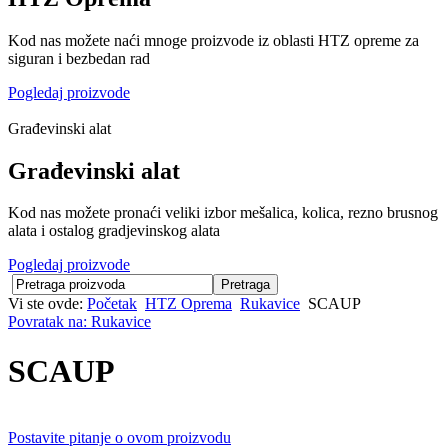
Kod nas možete naći mnoge proizvode iz oblasti HTZ opreme za
siguran i bezbedan rad
Pogledaj proizvode
Građevinski alat
Građevinski alat
Kod nas možete pronaći veliki izbor mešalica, kolica, rezno brusnog
alata i ostalog gradjevinskog alata
Pogledaj proizvode
Vi ste ovde:
Početak
HTZ Oprema
Rukavice
SCAUP
Povratak na: Rukavice
SCAUP
Postavite pitanje o ovom proizvodu