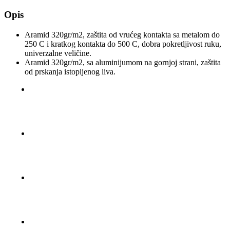
Opis
Aramid 320gr/m2, zaštita od vrućeg kontakta sa metalom do
250 C i kratkog kontakta do 500 C, dobra pokretljivost ruku,
univerzalne veličine.
Aramid 320gr/m2, sa aluminijumom na gornjoj strani, zaštita
od prskanja istopljenog liva.