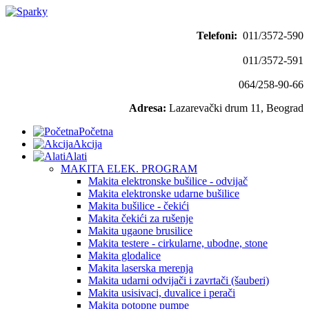
Telefoni:
011/3572-590
011/3572-591
064/258-90-66
Adresa:
Lazarevački drum 11, Beograd
Početna
Akcija
Alati
MAKITA ELEK. PROGRAM
Makita elektronske bušilice - odvijač
Makita elektronske udarne bušilice
Makita bušilice - čekići
Makita čekići za rušenje
Makita ugaone brusilice
Makita testere - cirkularne, ubodne, stone
Makita glodalice
Makita laserska merenja
Makita udarni odvijači i zavrtači (šauberi)
Makita usisivaci, duvalice i perači
Makita potopne pumpe