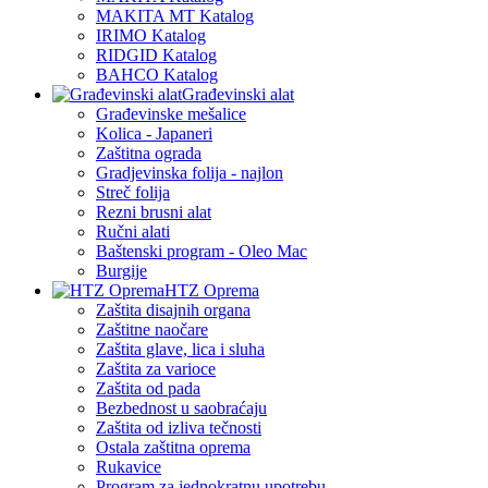
MAKITA MT Katalog
IRIMO Katalog
RIDGID Katalog
BAHCO Katalog
Građevinski alat
Građevinske mešalice
Kolica - Japaneri
Zaštitna ograda
Gradjevinska folija - najlon
Streč folija
Rezni brusni alat
Ručni alati
Baštenski program - Oleo Mac
Burgije
HTZ Oprema
Zaštita disajnih organa
Zaštitne naočare
Zaštita glave, lica i sluha
Zaštita za varioce
Zaštita od pada
Bezbednost u saobraćaju
Zaštita od izliva tečnosti
Ostala zaštitna oprema
Rukavice
Program za jednokratnu upotrebu