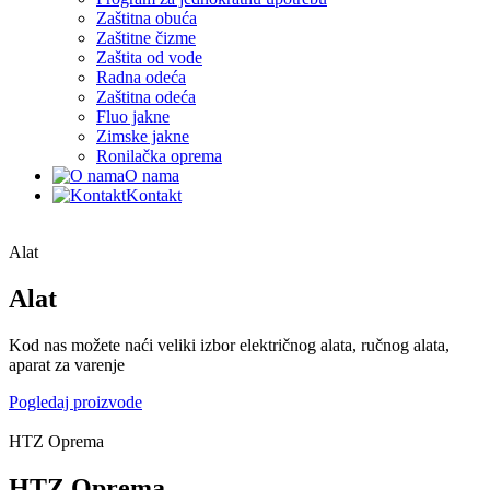
Zaštitna obuća
Zaštitne čizme
Zaštita od vode
Radna odeća
Zaštitna odeća
Fluo jakne
Zimske jakne
Ronilačka oprema
O nama
Kontakt
Alat
Alat
Kod nas možete naći veliki izbor električnog alata, ručnog alata,
aparat za varenje
Pogledaj proizvode
HTZ Oprema
HTZ Oprema