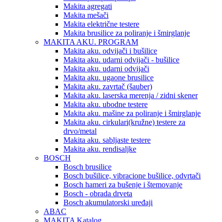
Makita agregati
Makita mešači
Makita električne testere
Makita brusilice za poliranje i šmirglanje
MAKITA AKU. PROGRAM
Makita aku. odvijači i bušilice
Makita aku. udarni odvijači - bušilice
Makita aku. udarni odvijači
Makita aku. ugaone brusilice
Makita aku. zavrtač (šauber)
Makita aku. laserska merenja / zidni skener
Makita aku. ubodne testere
Makita aku. mašine za poliranje i šmirglanje
Makita aku. cirkulari(kružne) testere za
drvo/metal
Makita aku. sabljaste testere
Makita aku. rendisaljke
BOSCH
Bosch brusilice
Bosch bušilice, vibracione bušilice, odvrtači
Bosch hameri za bušenje i štemovanje
Bosch - obrada drveta
Bosch akumulatorski uređaji
ABAC
MAKITA Katalog