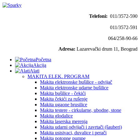
Telefoni:
011/3572-590
011/3572-591
064/258-90-66
Adresa:
Lazarevački drum 11, Beograd
Početna
Akcija
Alati
MAKITA ELEK. PROGRAM
Makita elektronske bušilice - odvijač
Makita elektronske udarne bušilice
Makita bušilice - čekići
Makita čekići za rušenje
Makita ugaone brusilice
Makita testere - cirkularne, ubodne, stone
Makita glodalice
Makita laserska merenja
Makita udarni odvijači i zavrtači (šauberi)
Makita usisivaci, duvalice i perači
Makita potopne pumpe