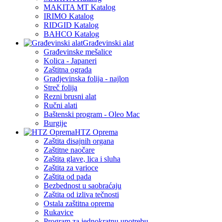
MAKITA MT Katalog
IRIMO Katalog
RIDGID Katalog
BAHCO Katalog
Građevinski alat
Građevinske mešalice
Kolica - Japaneri
Zaštitna ograda
Gradjevinska folija - najlon
Streč folija
Rezni brusni alat
Ručni alati
Baštenski program - Oleo Mac
Burgije
HTZ Oprema
Zaštita disajnih organa
Zaštitne naočare
Zaštita glave, lica i sluha
Zaštita za varioce
Zaštita od pada
Bezbednost u saobraćaju
Zaštita od izliva tečnosti
Ostala zaštitna oprema
Rukavice
Program za jednokratnu upotrebu