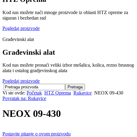
Kod nas možete naći mnoge proizvode iz oblasti HTZ opreme za
siguran i bezbedan rad
Pogledaj proizvode
Građevinski alat
Građevinski alat
Kod nas možete pronaći veliki izbor mešalica, kolica, rezno brusnog
alata i ostalog gradjevinskog alata
Pogledaj proizvode
Vi ste ovde:
Početak
HTZ Oprema
Rukavice
NEOX 09-430
Povratak na: Rukavice
NEOX 09-430
Postavite pitanje o ovom proizvodu