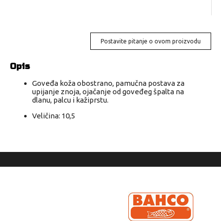
Postavite pitanje o ovom proizvodu
Opis
Goveđa koža obostrano, pamučna postava za
upijanje znoja, ojačanje od goveđeg špalta na
dlanu, palcu i kažiprstu.
Veličina: 10,5