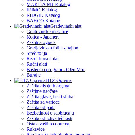
MAKITA MT Katalog
IRIMO Katalog
RIDGID Katalog
BAHCO Katalog
Građevinski alat
Građevinske mešalice
Kolica - Japaneri
Zaštitna ograda
Gradjevinska folija - najlon
Streč folija
Rezni brusni alat
Ručni alati
Baštenski program - Oleo Mac
Burgije
HTZ Oprema
Zaštita disajnih organa
Zaštitne naočare
Zaštita glave, lica i sluha
Zaštita za varioce
Zaštita od pada
Bezbednost u saobraćaju
Zaštita od izliva tečnosti
Ostala zaštitna oprema
Rukavice
Program za jednokratnu upotrebu