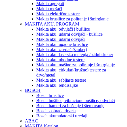
Makita agregati
Makita mešači
Makita električne testere
Makita brusilice za poliranje i šmirglanje
MAKITA AKU. PROGRAM
Makita aku. odvijači i bušilice
Makita aku. udarni odvijači - bušilice
Makita aku. udarni odvijači
Makita aku. ugaone brusilice
Makita aku. zavrtač (šauber)
Makita aku. laserska merenja / zidni skener
Makita aku. ubodne testere
Makita aku. mašine za poliranje i šmirglanje
Makita aku. cirkulari(kružne) testere za
drvo/metal
Makita aku. sabljaste testere
Makita aku. rendisaljke
BOSCH
Bosch brusilice
Bosch bušilice, vibracione bušilice, odvrtači
Bosch hameri za bušenje i štemovanje
Bosch - obrada drveta
Bosch akumulatorski uređaji
ABAC
MAKITA Katalog