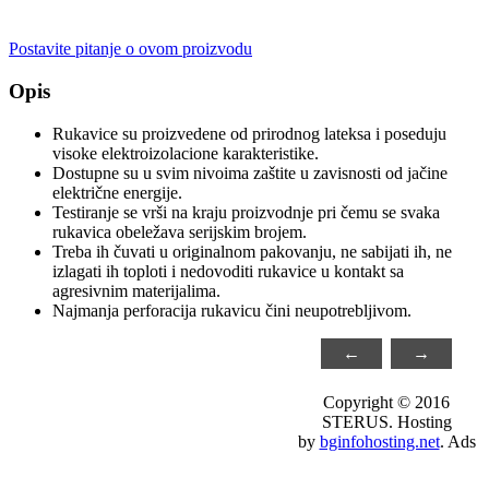
Postavite pitanje o ovom proizvodu
Opis
Rukavice su proizvedene od prirodnog lateksa i poseduju
visoke elektroizolacione karakteristike.
Dostupne su u svim nivoima zaštite u zavisnosti od jačine
električne energije.
Testiranje se vrši na kraju proizvodnje pri čemu se svaka
rukavica obeležava serijskim brojem.
Treba ih čuvati u originalnom pakovanju, ne sabijati ih, ne
izlagati ih toploti i nedovoditi rukavice u kontakt sa
agresivnim materijalima.
Najmanja perforacija rukavicu čini neupotrebljivom.
←
→
Copyright © 2016
STERUS. Hosting
by
bginfohosting.net
. Ads