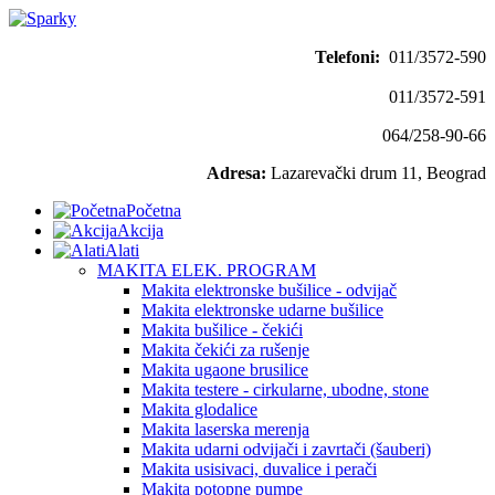
Telefoni:
011/3572-590
011/3572-591
064/258-90-66
Adresa:
Lazarevački drum 11, Beograd
Početna
Akcija
Alati
MAKITA ELEK. PROGRAM
Makita elektronske bušilice - odvijač
Makita elektronske udarne bušilice
Makita bušilice - čekići
Makita čekići za rušenje
Makita ugaone brusilice
Makita testere - cirkularne, ubodne, stone
Makita glodalice
Makita laserska merenja
Makita udarni odvijači i zavrtači (šauberi)
Makita usisivaci, duvalice i perači
Makita potopne pumpe