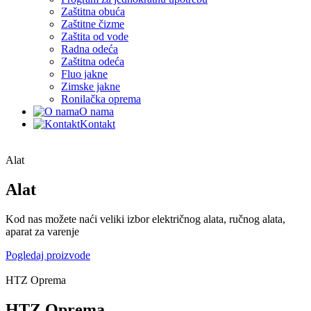
Zaštitna obuća
Zaštitne čizme
Zaštita od vode
Radna odeća
Zaštitna odeća
Fluo jakne
Zimske jakne
Ronilačka oprema
O nama
Kontakt
Alat
Alat
Kod nas možete naći veliki izbor električnog alata, ručnog alata,
aparat za varenje
Pogledaj proizvode
HTZ Oprema
HTZ Oprema