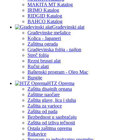
MAKITA MT Katalog
IRIMO Katalog
RIDGID Katalog
BAHCO Katalog
Građevinski alat
Građevinske mešalice
Kolica - Japaneri
Zaštitna ograda
Gradjevinska folija - najlon
Streč folija
Rezni brusni alat
Ručni alati
Baštenski program - Oleo Mac
Burgije
HTZ Oprema
Zaštita disajnih organa
Zaštitne naočare
Zaštita glave, lica i sluha
Zaštita za varioce
Zaštita od pada
Bezbednost u saobraćaju
Zaštita od izliva tečnosti
Ostala zaštitna oprema
Rukavice
Program za jednokratnu upotrebu