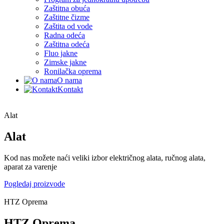
Zaštitna obuća
Zaštitne čizme
Zaštita od vode
Radna odeća
Zaštitna odeća
Fluo jakne
Zimske jakne
Ronilačka oprema
O nama
Kontakt
Alat
Alat
Kod nas možete naći veliki izbor električnog alata, ručnog alata,
aparat za varenje
Pogledaj proizvode
HTZ Oprema
HTZ Oprema