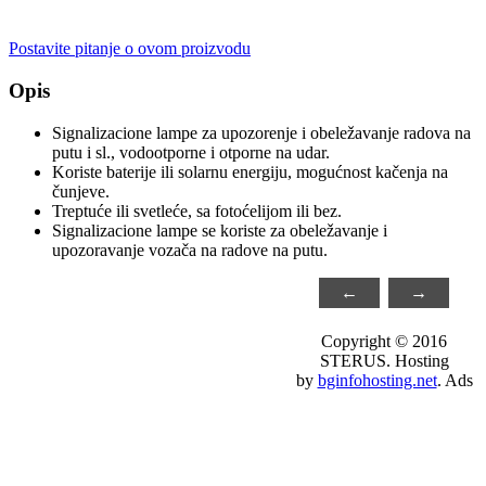
Postavite pitanje o ovom proizvodu
Opis
Signalizacione lampe za upozorenje i obeležavanje radova na
putu i sl., vodootporne i otporne na udar.
Koriste baterije ili solarnu energiju, mogućnost kačenja na
čunjeve.
Treptuće ili svetleće, sa fotoćelijom ili bez.
Signalizacione lampe se koriste za obeležavanje i
upozoravanje vozača na radove na putu.
←
→
Copyright © 2016
STERUS. Hosting
by
bginfohosting.net
. Ads