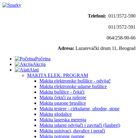
Telefoni:
011/3572-590
011/3572-591
064/258-90-66
Adresa:
Lazarevački drum 11, Beograd
Početna
Akcija
Alati
MAKITA ELEK. PROGRAM
Makita elektronske bušilice - odvijač
Makita elektronske udarne bušilice
Makita bušilice - čekići
Makita čekići za rušenje
Makita ugaone brusilice
Makita testere - cirkularne, ubodne, stone
Makita glodalice
Makita laserska merenja
Makita udarni odvijači i zavrtači (šauberi)
Makita usisivaci, duvalice i perači
Makita potopne pumpe