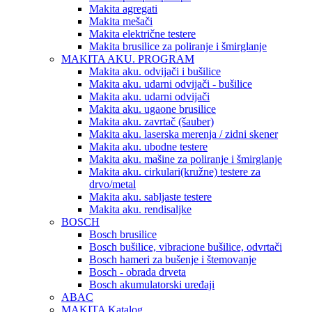
Makita agregati
Makita mešači
Makita električne testere
Makita brusilice za poliranje i šmirglanje
MAKITA AKU. PROGRAM
Makita aku. odvijači i bušilice
Makita aku. udarni odvijači - bušilice
Makita aku. udarni odvijači
Makita aku. ugaone brusilice
Makita aku. zavrtač (šauber)
Makita aku. laserska merenja / zidni skener
Makita aku. ubodne testere
Makita aku. mašine za poliranje i šmirglanje
Makita aku. cirkulari(kružne) testere za
drvo/metal
Makita aku. sabljaste testere
Makita aku. rendisaljke
BOSCH
Bosch brusilice
Bosch bušilice, vibracione bušilice, odvrtači
Bosch hameri za bušenje i štemovanje
Bosch - obrada drveta
Bosch akumulatorski uređaji
ABAC
MAKITA Katalog