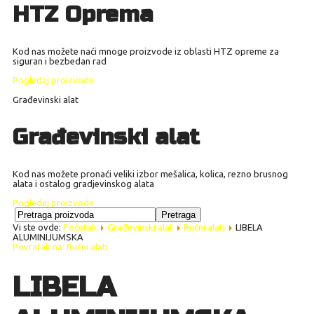
HTZ Oprema
Kod nas možete naći mnoge proizvode iz oblasti HTZ opreme za
siguran i bezbedan rad
Pogledaj proizvode
Građevinski alat
Građevinski alat
Kod nas možete pronaći veliki izbor mešalica, kolica, rezno brusnog
alata i ostalog gradjevinskog alata
Pogledaj proizvode
Vi ste ovde:
Početak
Građevinski alat
Ručni alati
LIBELA
ALUMINIJUMSKA
Povratak na: Ručni alati
LIBELA