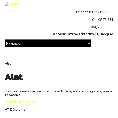
Telefoni:
011/3572-590
011/3572-591
064/258-90-66
Adresa:
Lazarevački drum 11, Beograd
Alat
Alat
Kod nas možete naći veliki izbor električnog alata, ručnog alata, aparat
za varenje
Pogledaj proizvode
HTZ Oprema