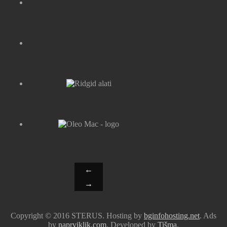
←
→
Copyright © 2016 STERUS. Hosting by
bginfohosting.net
. Ads
by
naprviklik.com
. Developed by
Tišma
.