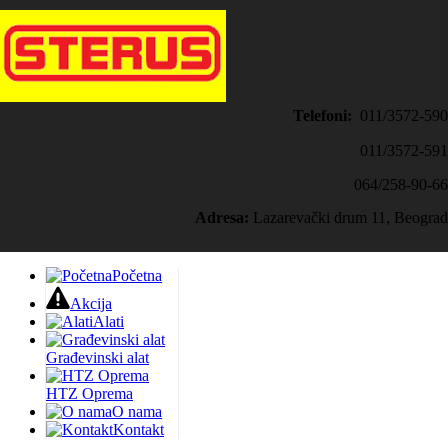
Telefoni:
011/3572-590
011/3572-591
064/258-90-66
Adresa:
Lazarevački drum 11, Beograd
Početna
Akcija
Alati
Građevinski alat
HTZ Oprema
O nama
Kontakt