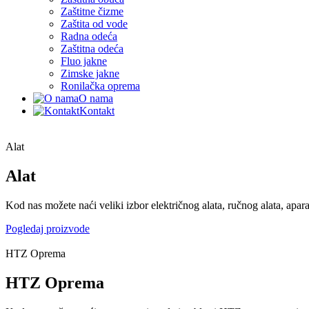
Zaštitne čizme
Zaštita od vode
Radna odeća
Zaštitna odeća
Fluo jakne
Zimske jakne
Ronilačka oprema
O nama
Kontakt
Alat
Alat
Kod nas možete naći veliki izbor električnog alata, ručnog alata, apar
Pogledaj proizvode
HTZ Oprema
HTZ Oprema