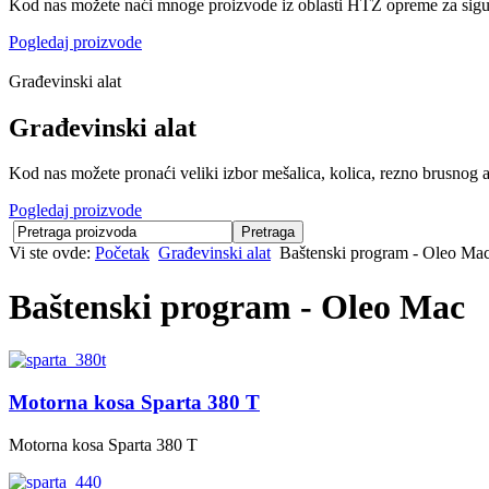
Kod nas možete naći mnoge proizvode iz oblasti HTZ opreme za sigu
Pogledaj proizvode
Građevinski alat
Građevinski alat
Kod nas možete pronaći veliki izbor mešalica, kolica, rezno brusnog al
Pogledaj proizvode
Vi ste ovde:
Početak
Građevinski alat
Baštenski program - Oleo Ma
Baštenski program - Oleo Mac
Motorna kosa Sparta 380 T
Motorna kosa Sparta 380 T