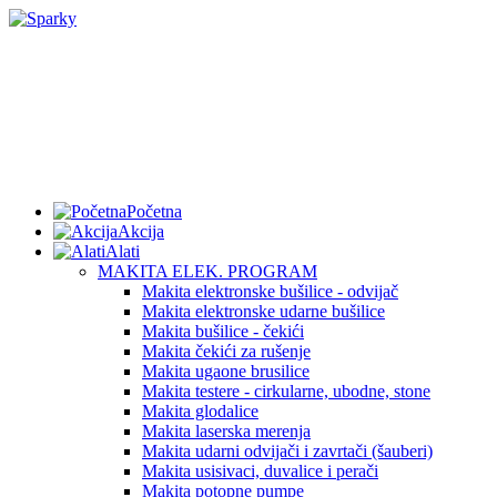
Početna
Akcija
Alati
MAKITA ELEK. PROGRAM
Makita elektronske bušilice - odvijač
Makita elektronske udarne bušilice
Makita bušilice - čekići
Makita čekići za rušenje
Makita ugaone brusilice
Makita testere - cirkularne, ubodne, stone
Makita glodalice
Makita laserska merenja
Makita udarni odvijači i zavrtači (šauberi)
Makita usisivaci, duvalice i perači
Makita potopne pumpe