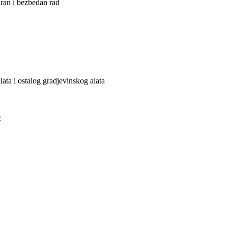
ran i bezbedan rad
ata i ostalog gradjevinskog alata
c