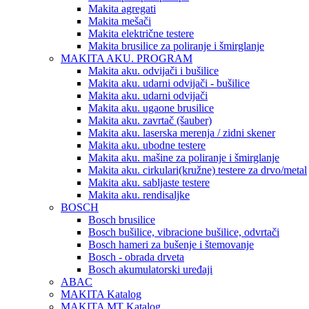
Makita agregati
Makita mešači
Makita električne testere
Makita brusilice za poliranje i šmirglanje
MAKITA AKU. PROGRAM
Makita aku. odvijači i bušilice
Makita aku. udarni odvijači - bušilice
Makita aku. udarni odvijači
Makita aku. ugaone brusilice
Makita aku. zavrtač (šauber)
Makita aku. laserska merenja / zidni skener
Makita aku. ubodne testere
Makita aku. mašine za poliranje i šmirglanje
Makita aku. cirkulari(kružne) testere za drvo/metal
Makita aku. sabljaste testere
Makita aku. rendisaljke
BOSCH
Bosch brusilice
Bosch bušilice, vibracione bušilice, odvrtači
Bosch hameri za bušenje i štemovanje
Bosch - obrada drveta
Bosch akumulatorski uređaji
ABAC
MAKITA Katalog
MAKITA MT Katalog