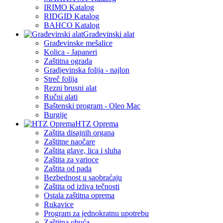
IRIMO Katalog
RIDGID Katalog
BAHCO Katalog
Građevinski alat
Građevinske mešalice
Kolica - Japaneri
Zaštitna ograda
Gradjevinska folija - najlon
Streč folija
Rezni brusni alat
Ručni alati
Baštenski program - Oleo Mac
Burgije
HTZ Oprema
Zaštita disajnih organa
Zaštitne naočare
Zaštita glave, lica i sluha
Zaštita za varioce
Zaštita od pada
Bezbednost u saobraćaju
Zaštita od izliva tečnosti
Ostala zaštitna oprema
Rukavice
Program za jednokratnu upotrebu
Zaštitna obuća