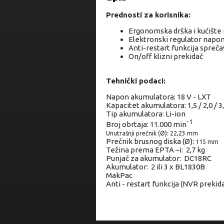
Prednosti za korisnika:
Ergonomska drška i kućište
Elektronski regulator napon
Anti-restart funkcija spreča
On/off klizni prekidač
Tehnički podaci:
Napon akumulatora: 18 V - LXT
Kapacitet akumulatora: 1,5 / 2,0 / 3,0
Tip akumulatora: Li-ion
-1
Broj obrtaja: 11.000 min
Unutrašnji prečnik (Ø):
22,23 mm
Prečnik brusnog diska (Ø):
115 mm
Težina prema EPTA –i: 2,7 kg
Punjač za akumulator: DC18RC
Akumulator: 2 ili 3 x BL1830B
MakPac
Anti - restart funkcija (NVR prekid