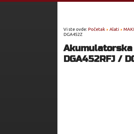
Vi ste ovde:
Početak
Alati
MAK
DGA452Z
Akumulatorska 
DGA452RFJ / D