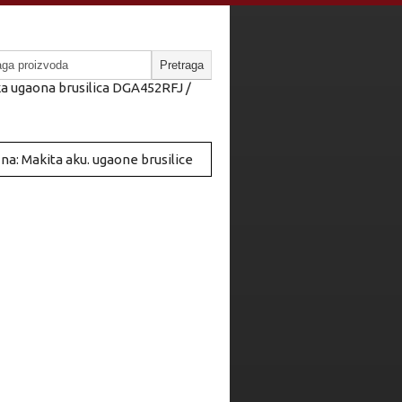
a ugaona brusilica DGA452RFJ /
na: Makita aku. ugaone brusilice