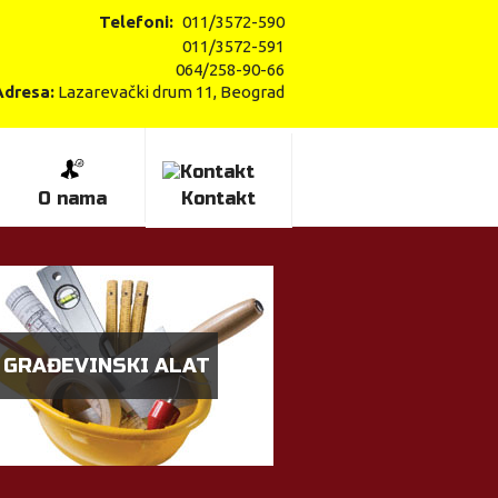
Telefoni:
011/3572-590
011/3572-591
064/258-90-66
Adresa:
Lazarevački drum 11, Beograd
O nama
Kontakt
GRAĐEVINSKI ALAT