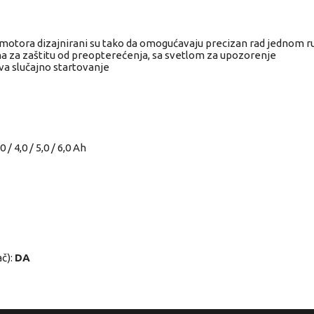
 motora dizajnirani su tako da omogućavaju precizan rad jednom 
a za zaštitu od preopterećenja, sa svetlom za upozorenje
va slučajno startovanje
 / 4,0 / 5,0 / 6,0 Ah
ač):
DA