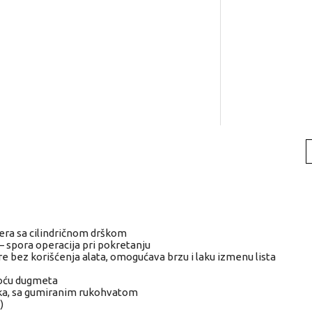
ra sa cilindričnom drškom
– spora operacija pri pokretanju
e bez korišćenja alata, omogućava brzu i laku izmenu lista
oću dugmeta
ka, sa gumiranim rukohvatom
)