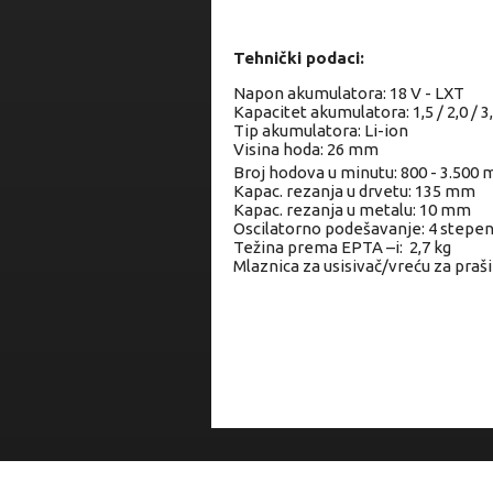
Tehnički podaci:
Napon akumulatora: 18 V - LXT
Kapacitet akumulatora: 1,5 / 2,0 / 3,0
Tip akumulatora: Li-ion
Visina hoda: 26 mm
Broj hodova u minutu: 800 - 3.500 
Kapac. rezanja u drvetu: 135 mm
Kapac. rezanja u metalu: 10 mm
Oscilatorno podešavanje: 4 stepe
Težina prema EPTA –i: 2,7 kg
Mlaznica za usisivač/vreću za praš