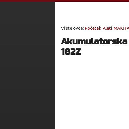
Vi ste ovde:
Početak
Alati
MAKITA
Akumulatorska 
182Z