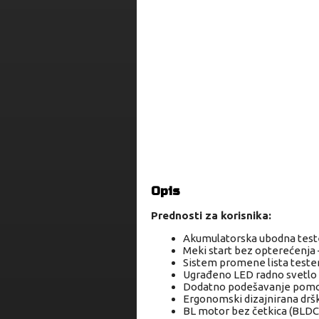
Opis
Prednosti za korisnika:
Akumulatorska ubodna teste
Meki start bez opterećenja 
Sistem promene lista tester
Ugrađeno LED radno svetlo
Dodatno podešavanje pom
Ergonomski dizajnirana drš
BL motor bez četkica (BLDC