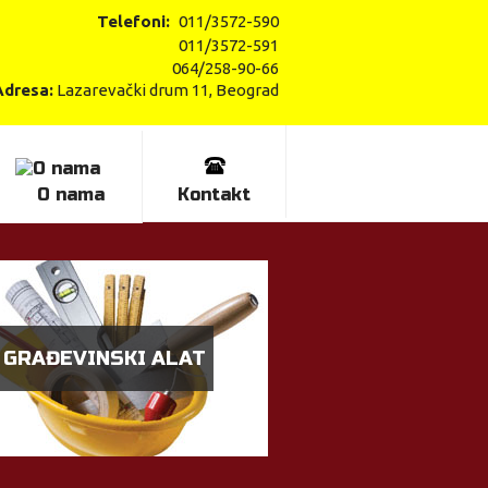
Telefoni:
011/3572-590
011/3572-591
064/258-90-66
Adresa:
Lazarevački drum 11, Beograd
O nama
Kontakt
GRAĐEVINSKI ALAT