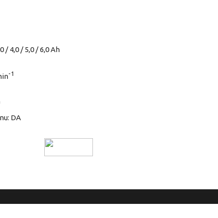
 / 4,0 / 5,0 / 6,0 Ah
-1
min
n
inu: DA