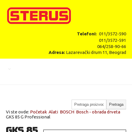
Telefoni:
011/3572-590
011/3572-591
064/258-90-66
Adresa:
Lazarevački drum 11, Beograd
Vi ste ovde:
Početak
Alati
BOSCH
Bosch - obrada drveta
GKS 85 G Professional
GKS 85