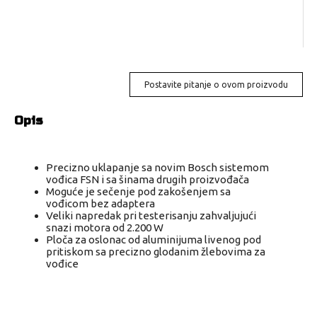
Postavite pitanje o ovom proizvodu
Opis
Precizno uklapanje sa novim Bosch sistemom
vođica FSN i sa šinama drugih proizvođača
Moguće je sečenje pod zakošenjem sa
vođicom bez adaptera
Veliki napredak pri testerisanju zahvaljujući
snazi motora od 2.200 W
Ploča za oslonac od aluminijuma livenog pod
pritiskom sa precizno glodanim žlebovima za
vođice