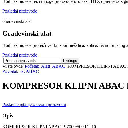
Kod nas možete naći mnoge proizvode iz oblasti HTZ opreme za sigu
Pogledaj proizvode
Građevinski alat
Građevinski alat
Kod nas možete pronaći veliki izbor mešalica, kolica, rezno brusnog al
Pogledaj proizvode
Vi ste ovde:
Početak
Alati
ABAC
KOMPRESOR KLIPNI ABAC B 
Povratak na: ABAC
KOMPRESOR KLIPNI ABAC B 
Postavite pitanje o ovom proizvodu
Opis
KOMPRESOR KLIPNI ABAC B 7000/500 FT 10