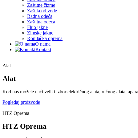
Zaštitne čizme
Zaštita od vode
Radna odeća
Zaštitna odeća
Fluo jakne
Zimske jakne
Ronilačka oprema
O nama
Kontakt
Alat
Alat
Kod nas možete naći veliki izbor električnog alata, ručnog alata, apar
Pogledaj proizvode
HTZ Oprema
HTZ Oprema