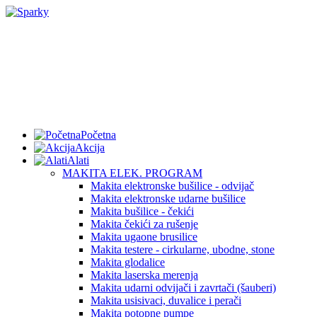
Početna
Akcija
Alati
MAKITA ELEK. PROGRAM
Makita elektronske bušilice - odvijač
Makita elektronske udarne bušilice
Makita bušilice - čekići
Makita čekići za rušenje
Makita ugaone brusilice
Makita testere - cirkularne, ubodne, stone
Makita glodalice
Makita laserska merenja
Makita udarni odvijači i zavrtači (šauberi)
Makita usisivaci, duvalice i perači
Makita potopne pumpe