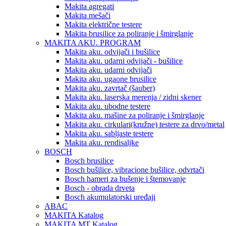
Makita agregati
Makita mešači
Makita električne testere
Makita brusilice za poliranje i šmirglanje
MAKITA AKU. PROGRAM
Makita aku. odvijači i bušilice
Makita aku. udarni odvijači - bušilice
Makita aku. udarni odvijači
Makita aku. ugaone brusilice
Makita aku. zavrtač (šauber)
Makita aku. laserska merenja / zidni skener
Makita aku. ubodne testere
Makita aku. mašine za poliranje i šmirglanje
Makita aku. cirkulari(kružne) testere za drvo/metal
Makita aku. sabljaste testere
Makita aku. rendisaljke
BOSCH
Bosch brusilice
Bosch bušilice, vibracione bušilice, odvrtači
Bosch hameri za bušenje i štemovanje
Bosch - obrada drveta
Bosch akumulatorski uređaji
ABAC
MAKITA Katalog
MAKITA MT Katalog