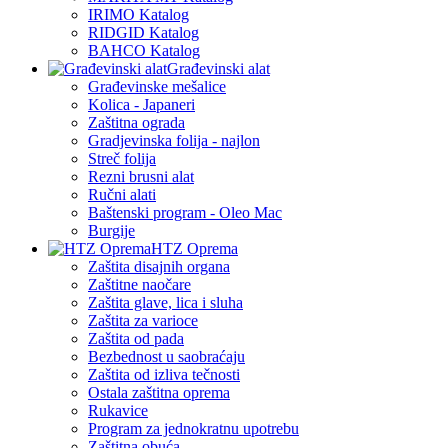
IRIMO Katalog
RIDGID Katalog
BAHCO Katalog
Građevinski alat
Građevinske mešalice
Kolica - Japaneri
Zaštitna ograda
Gradjevinska folija - najlon
Streč folija
Rezni brusni alat
Ručni alati
Baštenski program - Oleo Mac
Burgije
HTZ Oprema
Zaštita disajnih organa
Zaštitne naočare
Zaštita glave, lica i sluha
Zaštita za varioce
Zaštita od pada
Bezbednost u saobraćaju
Zaštita od izliva tečnosti
Ostala zaštitna oprema
Rukavice
Program za jednokratnu upotrebu
Zaštitna obuća