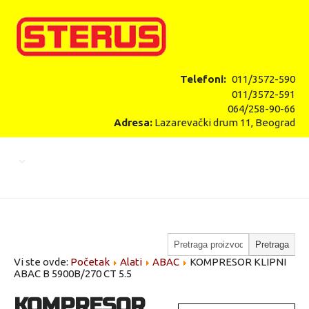
Telefoni:
011/3572-590
011/3572-591
064/258-90-66
Adresa:
Lazarevački drum 11, Beograd
Vi ste ovde:
Početak
Alati
ABAC
KOMPRESOR KLIPNI
ABAC B 5900B/270 CT 5.5
KOMPRESOR